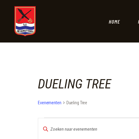
HOME
DUELING TREE
Evenementen
Dueling Tree
EVENEMENTEN
E
V
V
u