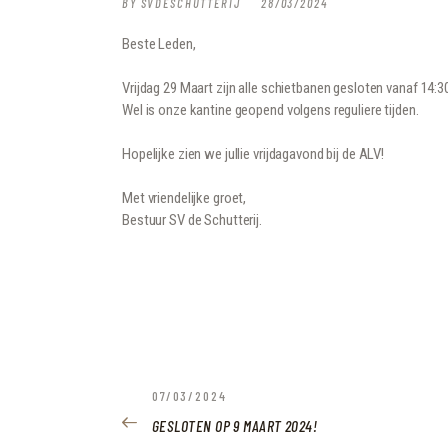
BY
SVDESCHUTTERIJ
28/03/2024
Beste Leden,
Vrijdag 29 Maart zijn alle schietbanen gesloten vanaf 14:3
Wel is onze kantine geopend volgens reguliere tijden.
Hopelijke zien we jullie vrijdagavond bij de ALV!
Met vriendelijke groet,
Bestuur SV de Schutterij.
BERICHT
PREVIOUS
07/03/2024
POST:
GESLOTEN OP 9 MAART 2024!
NAVIGATIE