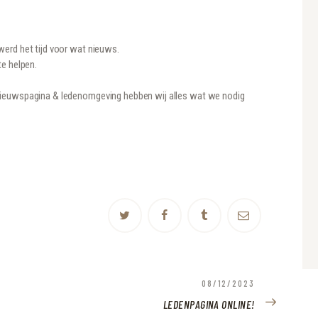
erd het tijd voor wat nieuws.
te helpen.
nieuwspagina & ledenomgeving hebben wij alles wat we nodig
NEXT
08/12/2023
POST:
LEDENPAGINA ONLINE!